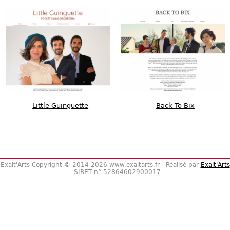
Little Guinguette
Back To Bix
Exalt'Arts Copyright © 2014-2026 www.exaltarts.fr -
Réalisé par
Exalt'Arts
-
SIRET n° 52864602900017